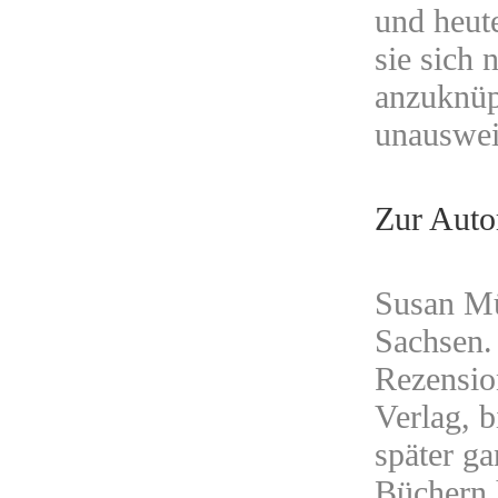
und heut
sie sich
anzuknüp
unauswei
Zur Auto
Susan Mü
Sachsen.
Rezensio
Verlag, b
später g
Büchern 