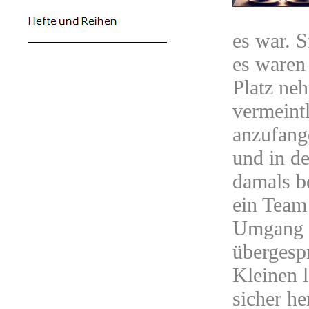
es war. S
es waren 
Platz ne
vermeintl
anzufang
und in d
damals b
ein Team
Umgang m
übergesp
Kleinen 
sicher he