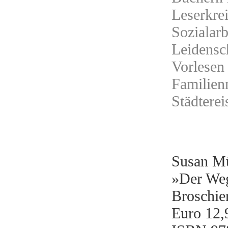
Leserkrei
Sozialarb
Leidensch
Vorlesen
Familien
Städterei
Susan Mü
»Der Weg
Broschier
Euro 12,