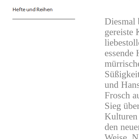
Diesmal 
gereiste 
liebestol
essende 
mürrisch
Süßigkeit
und Hans
Frosch a
Sieg über
Kulturen
den neue
Weise. N