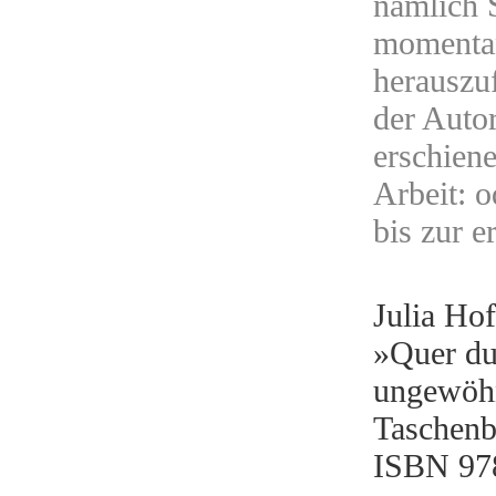
nämlich S
momentan
herauszu
der Auto
erschien
Arbeit: 
bis zur 
Julia Ho
»Quer du
ungewöhn
Taschenb
ISBN 97